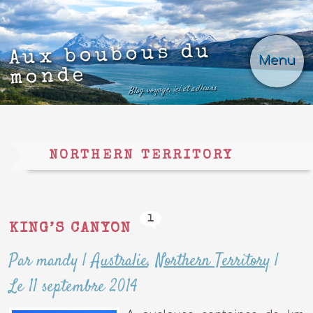
Aux boubous du
Menu
monde
Blog voyage, ici et ailleurs
NORTHERN TERRITORY
1
KING’S CANYON
Par mandy
|
Australie
,
Northern Territory
|
Le 11 septembre 2014