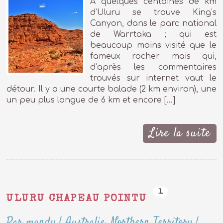
A quelques centaines de km
d’Uluru se trouve King’s
Canyon, dans le parc national
de Warrtaka ; qui est
beaucoup moins visité que le
fameux rocher mais qui,
d’après les commentaires
trouvés sur internet vaut le
détour. Il y a une courte balade (2 km environ), une
un peu plus longue de 6 km et encore […]
Lire la suite
1
ULURU CHAPEAU POINTU
Par mandy
|
Australie
,
Northern Territory
|