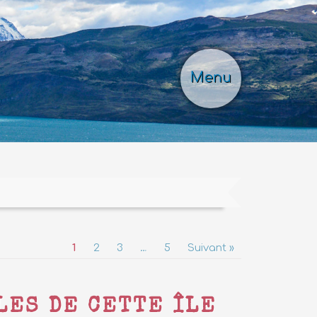
Menu
1
2
3
…
5
Suivant »
LES DE CETTE ÎLE