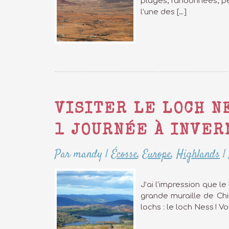
plages, randonnées, pe
l’une des […]
VISITER LE LOCH N
1 JOURNÉE À INVER
Par mandy
|
Écosse
,
Europe
,
Highlands
|
J’ai l’impression que l
grande muraille de Chi
lochs : le loch Ness ! V