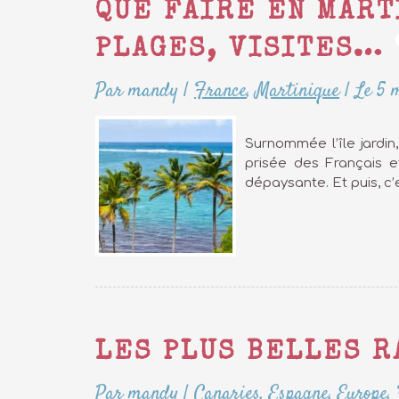
QUE FAIRE EN MART
PLAGES, VISITES…
Par mandy
|
France
,
Martinique
|
Le 5 
Surnommée l’île jardin
prisée des Français e
dépaysante. Et puis, c’e
LES PLUS BELLES 
Par mandy
|
Canaries
,
Espagne
,
Europe
,