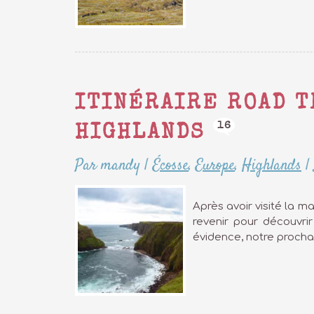
ITINÉRAIRE ROAD T
16
HIGHLANDS
Par mandy
|
Écosse
,
Europe
,
Highlands
|
Après avoir visité la m
revenir pour découvri
évidence, notre prochai