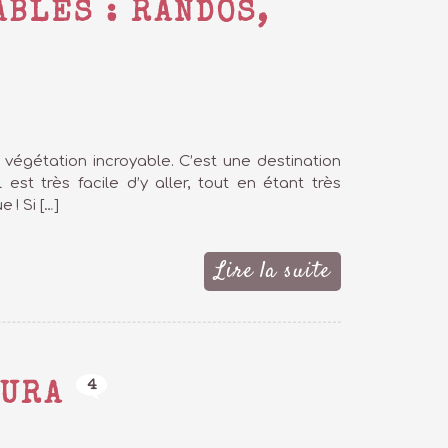
ABLES : RANDOS,
e végétation incroyable. C’est une destination
t très facile d’y aller, tout en étant très
 ! Si […]
Lire la suite
4
TURA