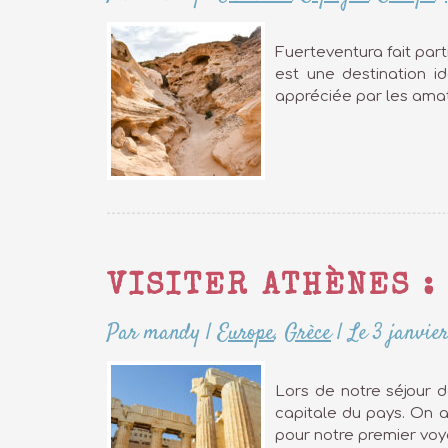
Fuerteventura fait part
est une destination i
appréciée par les amat
VISITER ATHÈNES :
Par mandy
|
Europe
,
Grèce
|
Le 3 janvie
Lors de notre séjour d
capitale du pays. On a
pour notre premier voy