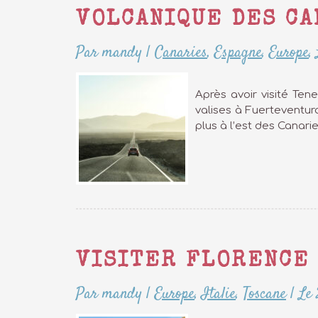
VOLCANIQUE DES CA
Par mandy
|
Canaries
,
Espagne
,
Europe
,
Après avoir visité Ten
valises à Fuerteventura
plus à l’est des Canari
VISITER FLORENCE 
Par mandy
|
Europe
,
Italie
,
Toscane
|
Le 