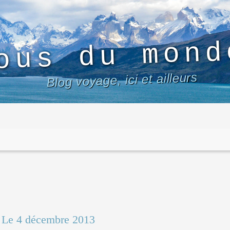
ous du mond
Blog voyage, ici et ailleurs
|
Le 4 décembre 2013