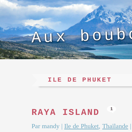
Aux boub
ILE DE PHUKET
1
RAYA ISLAND
Par mandy
|
Ile de Phuket
,
Thaïlande