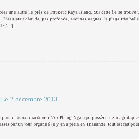
er une autre île près de Phuket : Raya Island. Sur cette île se trouve 
… L’eau était chaude, pas profonde, aucunes vagues, la plage très bel
p de […]
|
Le 2 décembre 2013
e parc national maritime d’Ao Phang Nga, qui possède de magnifiques 
sés par un tour organisé (il y en a plein en Thaïlande, tout est fait pou