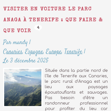
VISITER EN VOITURE LE PARC
ANAGA À TENERIFE : QUE FAIRE &
4
QUE VOIR
Par mandy
|
Canaries
,
Espagne
,
Europe
,
Tenerife
|
Le 3 décembre 2025
Située dans la partie nord de
l’île de Tenerife aux Canaries,
le parc rural d’Anaga est un
lieu aux paysages
époustouflants et sauvages.
Pas besoin d’être un
randonneur professionnel
pour profiter du lieu car