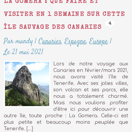
LA GOMERA : QUE FAIRE ET
VISITER EN 1 SEMAINE SUR CETTE
4
ÎLE SAUVAGE DES CANARIES
Par mandy
|
Canaries
,
Espagne
,
Europe
|
Le 21 mai 2021
Lors de notre voyage aux
Canaries en février/mars 2021,
nous avons visité l’île de
Tenerife. Avec ses jolies villes,
son volcan et ses parcs, elle
nous a totalement charmé.
Mais nous voulions profiter
d’être ici pour découvrir une
autre île, toute proche : La Gomera. Celle-ci est
plus petite et beaucoup moins peuplée que
Tenerife. […]