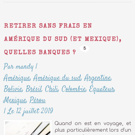
RETIRER SANS FRAIS EN
AMÉRIQUE DU SUD (ET MEXIQUE),
5
QUELLES BANQUES ?
Par mandy
|
Amérique
,
Amérique du sud
,
Argentine
,
Bolivie
,
Brésil
,
Chili
,
Colombie
,
Équateur
,
Mexique
,
Pérou
|
Le 12 juillet 2019
Quand on est en voyage, et
plus particulièrement lors d’un