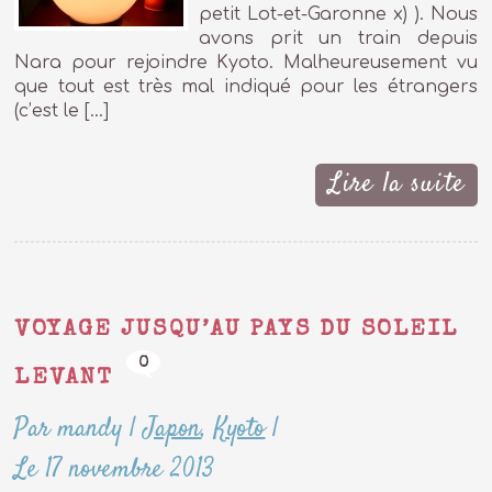
petit Lot-et-Garonne x) ). Nous
avons prit un train depuis
Nara pour rejoindre Kyoto. Malheureusement vu
que tout est très mal indiqué pour les étrangers
(c’est le […]
Lire la suite
VOYAGE JUSQU’AU PAYS DU SOLEIL
0
LEVANT
Par mandy
|
Japon
,
Kyoto
|
Le 17 novembre 2013