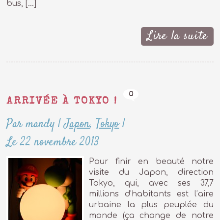
bus, […]
Lire la suite
0
ARRIVÉE À TOKYO !
Par mandy
|
Japon
,
Tokyo
|
Le 22 novembre 2013
Pour finir en beauté notre
visite du Japon, direction
Tokyo, qui, avec ses 37,7
millions d’habitants est l’aire
urbaine la plus peuplée du
monde (ça change de notre