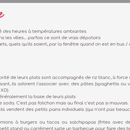
e
dé des heures à températures ambiantes
s les villes… parfois ce sont de vrais dépotoirs
ets, quels qu’ils soient, par la fenêtre quand on est en bus /
majorité de leurs plats sont accompagnés de riz blanc, à force 
sant, ils adorent l’associer avec des pâtes (spaghettis ou
 XD)
généralement la base de leurs plats
e soda. C’est pas folichon mais au final c’est pas si mauvais.
ls vendent des petits pains individuels (qui n’ont pas beau
mions à burgers ou tacos ou salchipapas (frites avec d
ur petit stand ou carrément juste un barbecue pour faire des