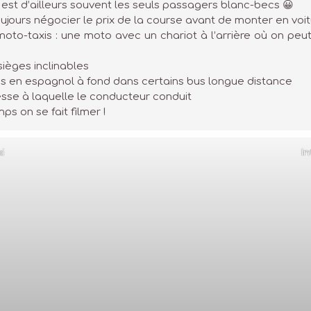
 est d’ailleurs souvent les seuls passagers blanc-becs 😀
toujours négocier le prix de la course avant de monter en voi
moto-taxis : une moto avec un chariot à l’arrière où on peu
sièges inclinables
és en espagnol à fond dans certains bus longue distance
esse à laquelle le conducteur conduit
ps on se fait filmer !
i
In