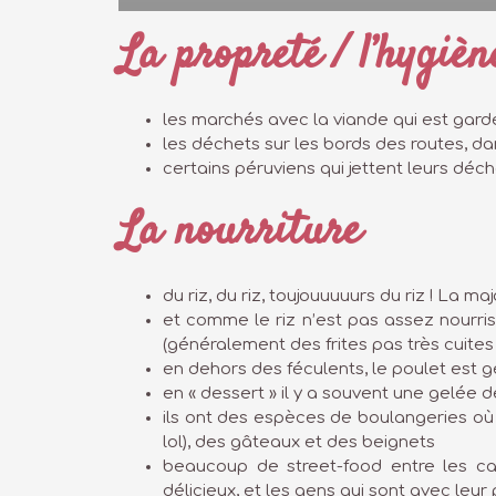
La propreté / l’hygièn
les marchés avec la viande qui est gar
les déchets sur les bords des routes, dan
certains péruviens qui jettent leurs déch
La nourriture
du riz, du riz, toujouuuuurs du riz ! La 
et comme le riz n’est pas assez nourris
(généralement des frites pas très cuites
en dehors des féculents, le poulet est 
en « dessert » il y a souvent une gelée d
ils ont des espèces de boulangeries où i
lol), des gâteaux et des beignets
beaucoup de street-food entre les ca
délicieux, et les gens qui sont avec le