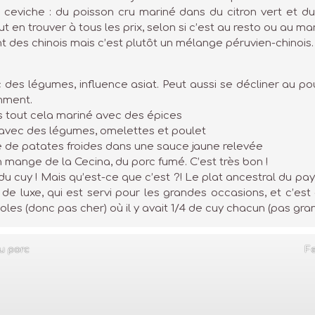
e ceviche : du poisson cru mariné dans du citron vert et
t en trouver à tous les prix, selon si c’est au resto ou au m
sant des chinois mais c’est plutôt un mélange péruvien-chinois.
des légumes, influence asiat. Peut aussi se décliner au po
mment.
is tout cela mariné avec des épices
é avec des légumes, omelettes et poulet
e de patates froides dans une sauce jaune relevée
n mange de la Cecina, du porc fumé. C’est très bon !
du cuy ! Mais qu’est-ce que c’est ?! Le plat ancestral du pays 
 de luxe, qui est servi pour les grandes occasions, et c’es
oles (donc pas cher) où il y avait 1/4 de cuy chacun (pas gra
du porc
F