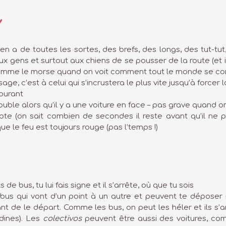
 en a de toutes les sortes, des brefs, des longs, des tut-tut
e aux gens et surtout aux chiens de se pousser de la route (e
comme le morse quand on voit comment tout le monde se c
ge, c’est à celui qui s’incrustera le plus vite jusqu’à forcer 
courant
ble alors qu’il y a une voiture en face – pas grave quand on 
te (on sait combien de secondes il reste avant qu’il ne 
que le feu est toujours rouge (pas l’temps !)
 de bus, tu lui fais signe et il s’arrête, où que tu sois
bus qui vont d’un point à un autre et peuvent te déposer 
t de le départ. Comme les bus, on peut les héler et ils s’arrê
dines). Les
colectivos
peuvent être aussi des voitures, com