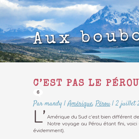
Aux boub
C’EST PAS LE PÉRO
6
Par mandy
|
Amérique
,
Pérou
|
2 juillet
L’
Amérique du Sud c’est bien différent d
Notre voyage au Pérou étant fini, voici 
évidemment).