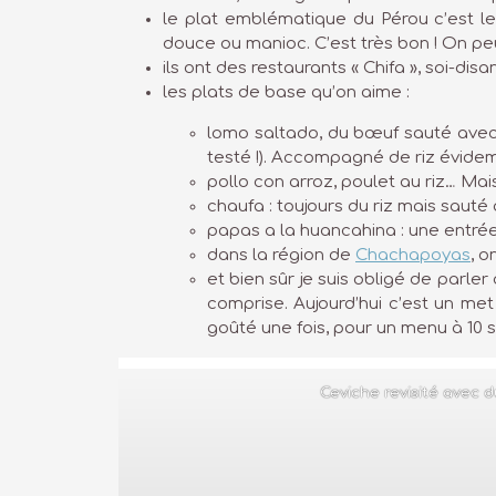
le plat emblématique du Pérou c’est l
douce ou manioc. C’est très bon ! On peu
ils ont des restaurants « Chifa », soi-di
les plats de base qu’on aime :
lomo saltado, du bœuf sauté avec 
testé !). Accompagné de riz évide
pollo con arroz, poulet au riz… Ma
chaufa : toujours du riz mais saut
papas a la huancahina : une entré
dans la région de
Chachapoyas
, o
et bien sûr je suis obligé de parler 
comprise. Aujourd’hui c’est un met
goûté une fois, pour un menu à 10 s
Ceviche revisité avec 