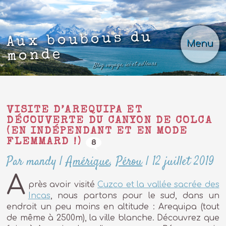
Aux boubous du
Menu
monde
Blog voyage, ici et ailleurs
VISITE D’AREQUIPA ET
DÉCOUVERTE DU CANYON DE COLCA
(EN INDÉPENDANT ET EN MODE
FLEMMARD !)
8
Par mandy
|
Amérique
,
Pérou
|
12 juillet 2019
A
près avoir visité
Cuzco et la vallée sacrée des
Incas
, nous partons pour le sud, dans un
endroit un peu moins en altitude : Arequipa (tout
de même à 2500m), la ville blanche. Découvrez que