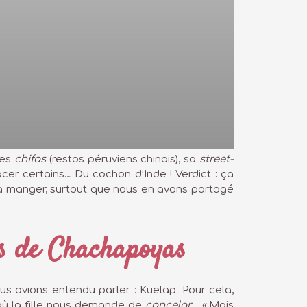
ses
chifas
(restos péruviens chinois), sa
street-
er certains… Du cochon d’Inde ! Verdict : ça
 à manger, surtout que nous en avons partagé
rès de Chachapoyas
s avions entendu parler : Kuelap. Pour cela,
où la fille nous demande de
cancelar
… « Mais