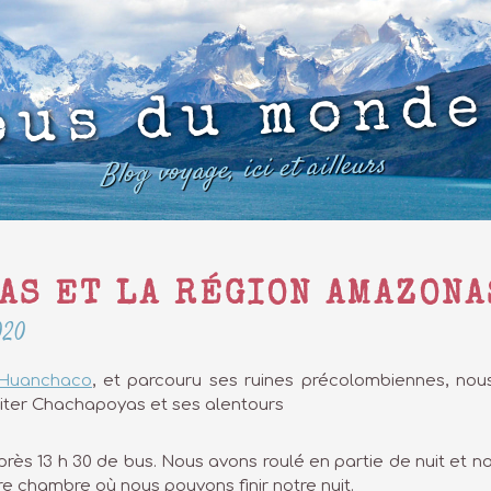
ous du monde
Blog voyage, ici et ailleurs
AS ET LA RÉGION AMAZON
020
Huanchaco
, et parcouru ses ruines précolombiennes, nous p
isiter Chachapoyas et ses alentours
rès 13 h 30 de bus. Nous avons roulé en partie de nuit et no
re chambre où nous pouvons finir notre nuit.