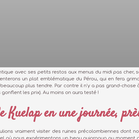
tique avec ses petits restos aux menus du midi pas cher, 
nterons un plat emblématique du Pérou, qui en fera grimac
 beaucoup plus tendre. Par contre il n’y a pas grand-chose
 gonflent les prix). Au moins on aura testé !
 de Kuelap en une journée, p
lions vraiment visiter des ruines précolombiennes dont nou
ôtel où nous expérimentons un beau quiproquo au moment 