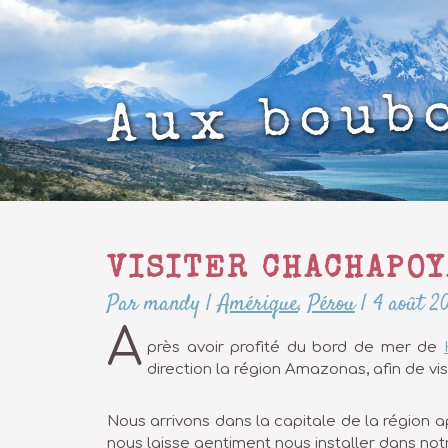
Aux boub
VISITER CHACHAPOY
Par mandy
|
Amérique
,
Pérou
|
4 août 2
A
près avoir profité du bord de mer de
direction la région Amazonas, afin de v
Nous arrivons dans la capitale de la région ap
nous laisse gentiment nous installer dans not