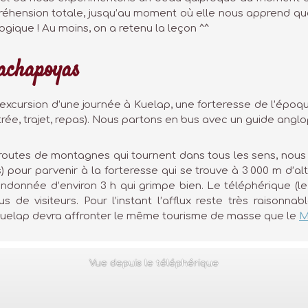
mpréhension totale, jusqu’au moment où elle nous apprend q
logique ! Au moins, on a retenu la leçon ^^
achapoyas
e excursion d’une journée à Kuelap, une forteresse de l’é
ntrée, trajet, repas). Nous partons en bus avec un guide ang
routes de montagnes qui tournent dans tous les sens, nous ar
 pour parvenir à la forteresse qui se trouve à 3 000 m d’alt
randonnée d’environ 3 h qui grimpe bien. Le téléphérique (le
s de visiteurs. Pour l’instant l’afflux reste très raisonna
ur Kuelap devra affronter le même tourisme de masse que le
M
Vue depuis le téléphérique