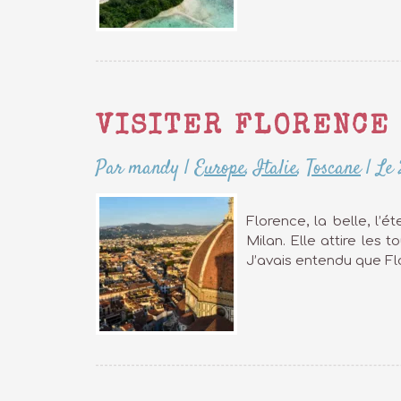
VISITER FLORENCE 
Par mandy
|
Europe
,
Italie
,
Toscane
|
Le 
Florence, la belle, l’é
Milan. Elle attire les 
J’avais entendu que Flo