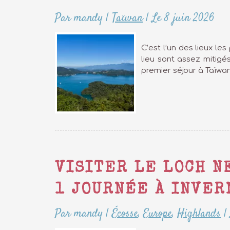
Par mandy
|
Taïwan
|
Le 8 juin 2026
C’est l’un des lieux le
lieu sont assez mitigés
premier séjour à Taïwan
VISITER LE LOCH N
1 JOURNÉE À INVER
Par mandy
|
Écosse
,
Europe
,
Highlands
|