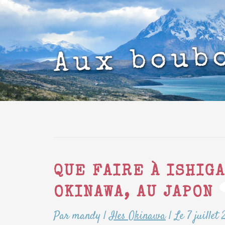
Aux boub
QUE FAIRE À ISHIG
OKINAWA, AU JAPON
Par mandy
|
Iles Okinawa
|
Le 7 juillet