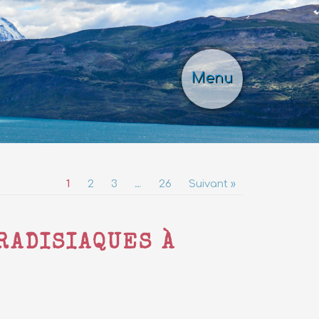
Menu
1
2
3
…
26
Suivant »
RADISIAQUES À