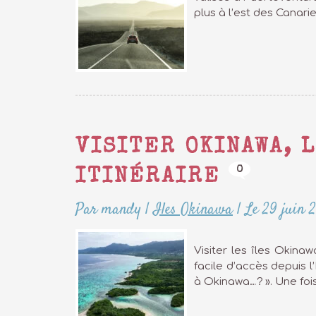
plus à l’est des Canari
VISITER OKINAWA, L
0
ITINÉRAIRE
Par mandy
|
Iles Okinawa
|
Le 29 juin 
Visiter les îles Okinaw
facile d’accès depuis l
à Okinawa…? ». Une fois