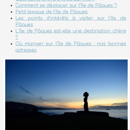
Comment se déplacer sur l’île de Pâques ?
Petit lexique de l’île de Pâques
Les points d’intérêts à visiter sur l’île de
Pâques
L’île de Pâques est-elle une destination chère
?
Où manger sur l’île de Pâques : nos bonnes
adresses