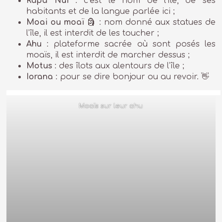
Rapa Nui
: c’est le nom de l’île, de ses
habitants et de la langue parlée ici ;
Moai ou moaï
🗿 : nom donné aux statues de
l’île, il est interdit de les toucher ;
Ahu
: plateforme sacrée où sont posés les
moaïs, il est interdit de marcher dessus ;
Motus
: des îlots aux alentours de l’île ;
Iorana
: pour se dire bonjour ou au revoir. 👋
Moaïs sur leur ahu