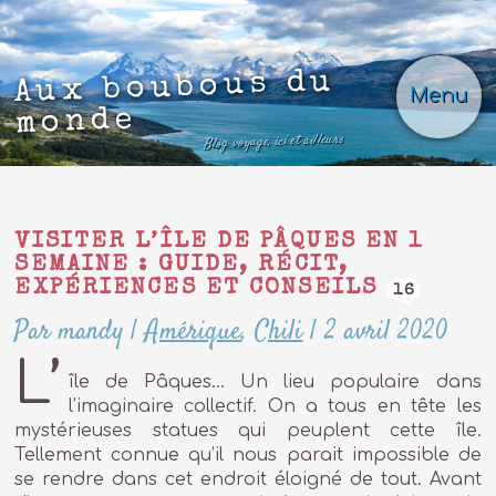
Aux boubous du
Menu
monde
Blog voyage, ici et ailleurs
VISITER L’ÎLE DE PÂQUES EN 1
SEMAINE : GUIDE, RÉCIT,
EXPÉRIENCES ET CONSEILS
16
Par mandy
|
Amérique
,
Chili
|
2 avril 2020
L’
île de Pâques… Un lieu populaire dans
l’imaginaire collectif. On a tous en tête les
mystérieuses statues qui peuplent cette île.
Tellement connue qu’il nous parait impossible de
se rendre dans cet endroit éloigné de tout. Avant