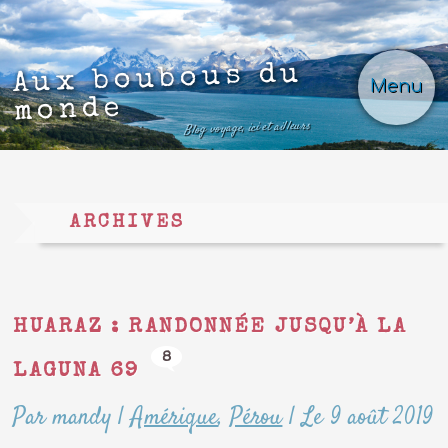
Aux boubous du
Menu
monde
Blog voyage, ici et ailleurs
ARCHIVES
HUARAZ : RANDONNÉE JUSQU’À LA
8
LAGUNA 69
Par mandy
|
Amérique
,
Pérou
|
Le 9 août 2019