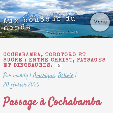
Aux boubous du
Menu
monde
Blog voyage, ici et ailleurs
COCHABAMBA, TOROTORO ET
SUCRE : ENTRE CHRIST, PAYSAGES
ET DINOSAURES.
2
Par mandy
|
Amérique
,
Bolivie
|
20 février 2020
Passage à Cochabamba