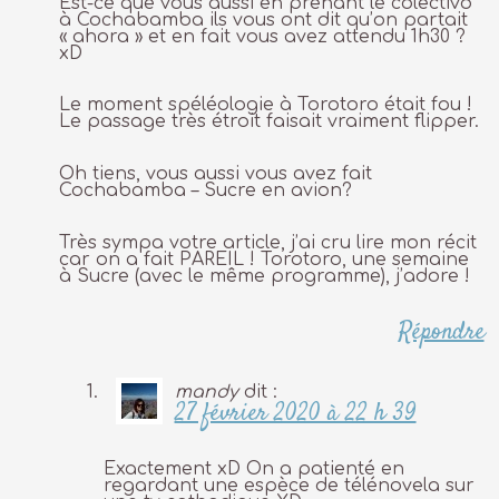
Est-ce que vous aussi en prenant le colectivo
à Cochabamba ils vous ont dit qu’on partait
« ahora » et en fait vous avez attendu 1h30 ?
xD
Le moment spéléologie à Torotoro était fou !
Le passage très étroit faisait vraiment flipper.
Oh tiens, vous aussi vous avez fait
Cochabamba – Sucre en avion?
Très sympa votre article, j’ai cru lire mon récit
car on a fait PAREIL ! Torotoro, une semaine
à Sucre (avec le même programme), j’adore !
Répondre
mandy
dit :
27 février 2020 à 22 h 39
Exactement xD On a patienté en
regardant une espèce de télénovela sur