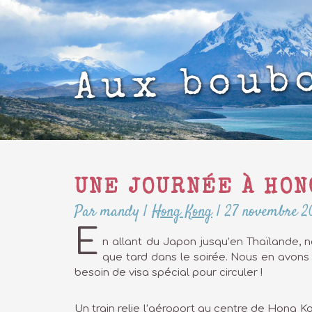
Aux boub
UNE JOURNÉE À HON
Par mandy
|
Hong Kong
|
27 novembre 2
E
n allant du Japon jusqu’en Thaïlande, 
que tard dans le soirée. Nous en avons d
besoin de visa spécial pour circuler !
Un train relie l’aéroport au centre de Hong Ko