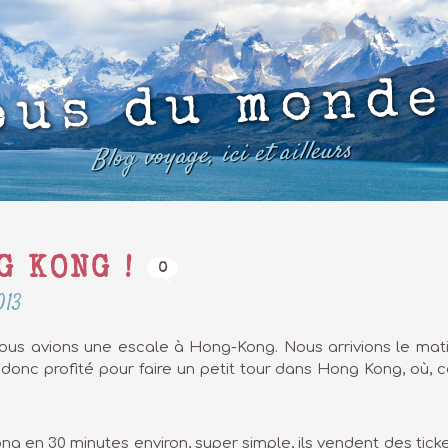
ous du monde
Blog voyage, ici et ailleurs
G KONG !
0
013
nous avions une escale à Hong-Kong. Nous arrivions le mati
onc profité pour faire un petit tour dans Hong Kong, où, co
ng en 30 minutes environ, super simple, ils vendent des ticke