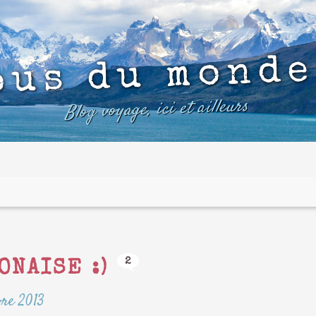
ous du monde
Blog voyage, ici et ailleurs
2
ONAISE :)
re 2013