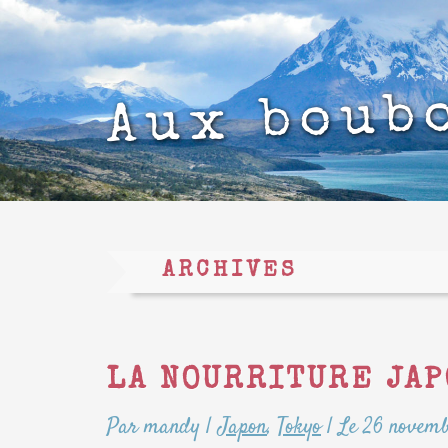
Aux boub
ARCHIVES
LA NOURRITURE JAP
Par mandy
|
Japon
,
Tokyo
|
Le 26 novemb