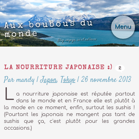
Aux boubous du
Menu
monde
Blog voyage, ici et ailleurs
LA NOURRITURE JAPONAISE :)
2
Par mandy
|
Japon
,
Tokyo
|
26 novembre 2013
L
a nourriture japonaise est réputée partout
dans le monde et en France elle est plutôt à
la mode en ce moment, enfin, surtout les sushis !
(Pourtant les japonais ne mangent pas tant de
sushis que ça, c’est plutôt pour les grandes
occasions.)