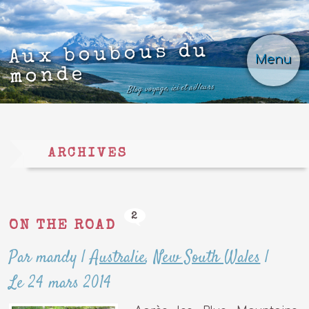
Aux boubous du
Menu
monde
Blog voyage, ici et ailleurs
ARCHIVES
2
ON THE ROAD
Par mandy
|
Australie
,
New South Wales
|
Le 24 mars 2014