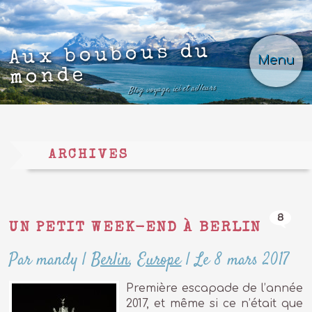
Aux boubous du
Menu
monde
Blog voyage, ici et ailleurs
ARCHIVES
8
UN PETIT WEEK-END À BERLIN
Par mandy
|
Berlin
,
Europe
|
Le 8 mars 2017
Première escapade de l’année
2017, et même si ce n’était que