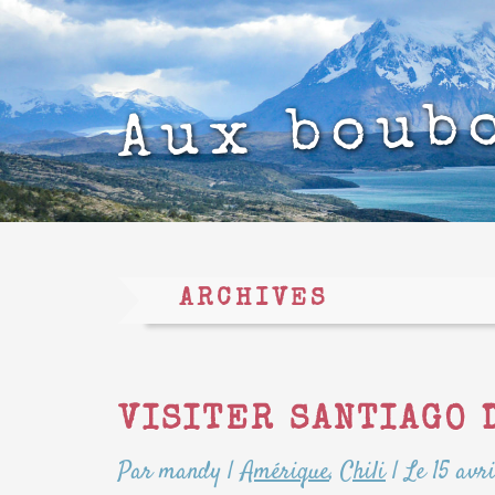
Aux boub
ARCHIVES
VISITER SANTIAGO 
Par mandy
|
Amérique
,
Chili
|
Le 15 avr