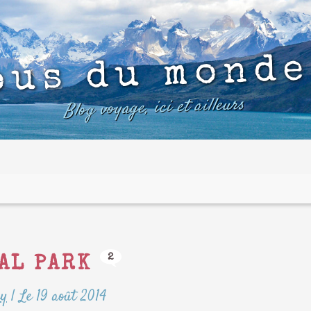
ous du monde
Blog voyage, ici et ailleurs
2
AL PARK
ry
|
Le 19 août 2014