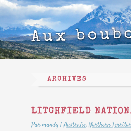
Aux boub
ARCHIVES
LITCHFIELD NATION
Par mandy
|
Australie
,
Northern Territo