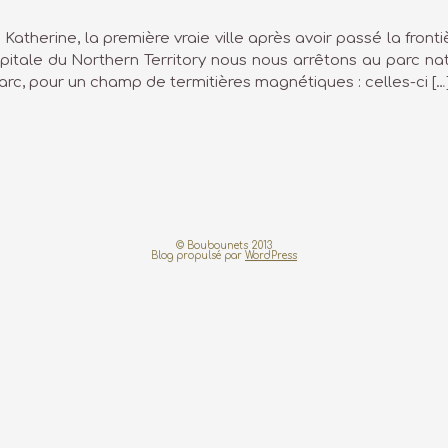
 Katherine, la première vraie ville après avoir passé la front
pitale du Northern Territory nous nous arrêtons au parc nati
rc, pour un champ de termitières magnétiques : celles-ci […
© Boubounets 2013
Blog propulsé par
WordPress