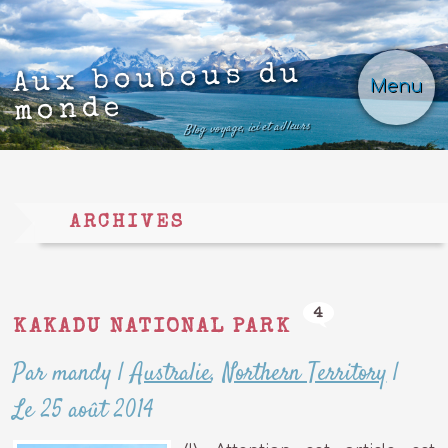
Aux boubous du
Menu
monde
Blog voyage, ici et ailleurs
ARCHIVES
4
KAKADU NATIONAL PARK
Par mandy
|
Australie
,
Northern Territory
|
Le 25 août 2014