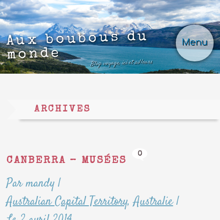
Aux boubous du
Menu
monde
Blog voyage, ici et ailleurs
ARCHIVES
0
CANBERRA – MUSÉES
Par mandy
|
Australian Capital Territory
,
Australie
|
Le 2 avril 2014