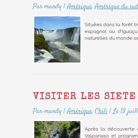
Par mandy
|
Amérique
,
Amérique du su
Situées dans la forêt t
espagnol ou d’Iguaçu 
naturelles du monde se
VISITER LES SIETE
Par mandy
|
Amérique
,
Chili
|
Le 19 juil
Après la découverte d
Valparaiso et program