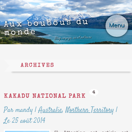
Aux boubous du
Menu
monde
Blog voyage, ici et ailleurs
ARCHIVES
4
KAKADU NATIONAL PARK
Par mandy
|
Australie
,
Northern Territory
|
Le 25 août 2014