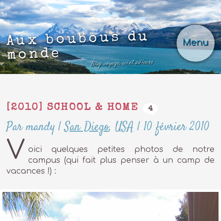
Aux boubous du
Menu
monde
Blog voyage, ici et ailleurs
[2010] SCHOOL & HOME
4
Par mandy
|
San Diego
,
USA
|
10 février 2010
V
oici quelques petites photos de notre
campus (qui fait plus penser à un camp de
vacances !) :