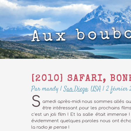
Aux boub
[2010] SAFARI, BO
Par mandy
|
San Diego
,
USA
|
2 février 
S
amedi après-midi nous sommes allés au c
être intéressant pour les prochains film
c’est un joli film ! Et la salle était immense
évidemment quelques paroles nous ont échappé
la radio je pense !