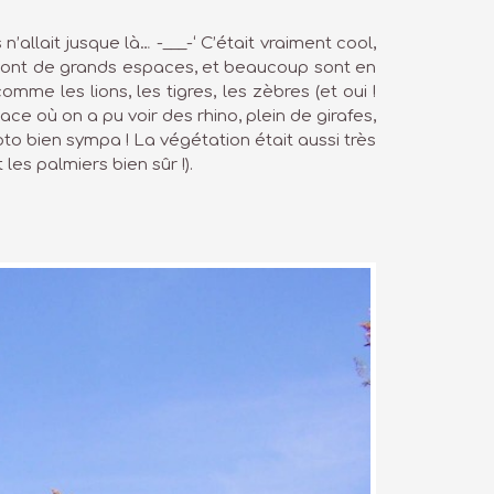
lait jusque là… -___-‘ C’était vraiment cool,
aux ont de grands espaces, et beaucoup sont en
e les lions, les tigres, les zèbres (et oui !
ce où on a pu voir des rhino, plein de girafes,
oto bien sympa ! La végétation était aussi très
les palmiers bien sûr !).