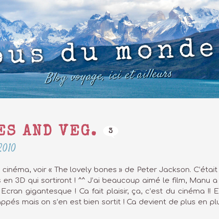
ous du monde
Blog voyage, ici et ailleurs
NES AND VEG.
3
2010
inéma, voir « The lovely bones » de Peter Jackson. C’était
s en 3D qui sortiront ! ^^ J’ai beaucoup aimé le film, Manu 
 ! Ecran gigantesque ! Ca fait plaisir, ça, c’est du cinéma !!
s mais on s’en est bien sortit ! Ca devient de plus en plus 