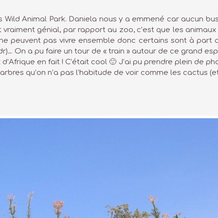
ild Animal Park. Daniela nous y a emmené car aucun bus n’al
tait vraiment génial, par rapport au zoo, c’est que les anim
ne peuvent pas vivre ensemble donc certains sont à part comm
… On a pu faire un tour de « train » autour de ce grand espa
’Afrique en fait ! C’était cool 🙂 J’ai pu prendre plein de ph
arbres qu’on n’a pas l’habitude de voir comme les cactus (et 