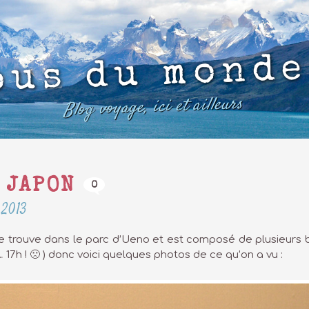
ous du monde
Blog voyage, ici et ailleurs
U JAPON
0
 2013
 se trouve dans le parc d’Ueno et est composé de plusieur
 17h ! 🙁 ) donc voici quelques photos de ce qu’on a vu :