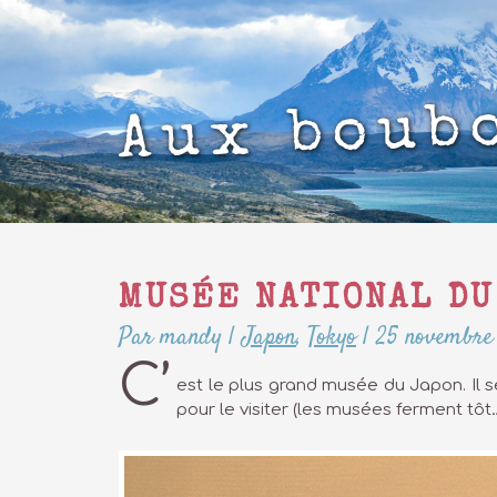
Aux boub
MUSÉE NATIONAL D
Par mandy
|
Japon
,
Tokyo
|
25 novembre
C’
est le plus grand musée du Japon. Il
pour le visiter (les musées ferment tôt…