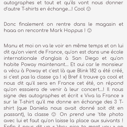
autographes et tout et qu’ils vont nous donner
d’autre T-shirts en échange…! Cool 🙂
Donc finalement on rentre dans le magasin et
haaa on rencontre Mark Hoppus ! 🙂
Manu et moi on va le voir en même temps et on lui
dit qu’on vient de France, qu’on est dans une école
internationale d’anglais à San Diego et qu’on
habite Poway maintenant… Et oui car le monsieur
a vécu à Poway et c’est là que Blink 182 a été créé,
si c’est pas la classe ça ! x) Bref il trouve ça cool et
nous dit qu’il sera en France cet été, on répond
qu’on essaiera de venir à leur concert…! Il nous
signe des autographes et écrit « Viva la France »
sur le T-shirt qu’il me donne en échange des 3 T-
shirt (que Daniela nous avait donné soit dit en
passant), la classe 🙂 On prend une ‘tite photo
avec lui et faut qu’on laisse la place aux suivants !
Enfin il nous dit un « Very nice to meet you » en