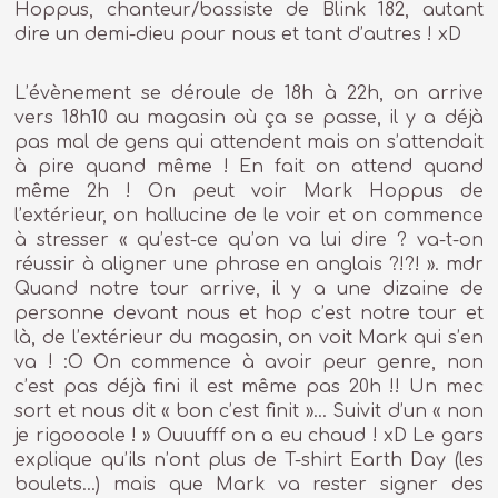
Hoppus, chanteur/bassiste de Blink 182, autant
dire un demi-dieu pour nous et tant d’autres ! xD
L’évènement se déroule de 18h à 22h, on arrive
vers 18h10 au magasin où ça se passe, il y a déjà
pas mal de gens qui attendent mais on s’attendait
à pire quand même ! En fait on attend quand
même 2h ! On peut voir Mark Hoppus de
l’extérieur, on hallucine de le voir et on commence
à stresser « qu’est-ce qu’on va lui dire ? va-t-on
réussir à aligner une phrase en anglais ?!?! ». mdr
Quand notre tour arrive, il y a une dizaine de
personne devant nous et hop c’est notre tour et
là, de l’extérieur du magasin, on voit Mark qui s’en
va ! :O On commence à avoir peur genre, non
c’est pas déjà fini il est même pas 20h !! Un mec
sort et nous dit « bon c’est finit »… Suivit d’un « non
je rigoooole ! » Ouuufff on a eu chaud ! xD Le gars
explique qu’ils n’ont plus de T-shirt Earth Day (les
boulets…) mais que Mark va rester signer des