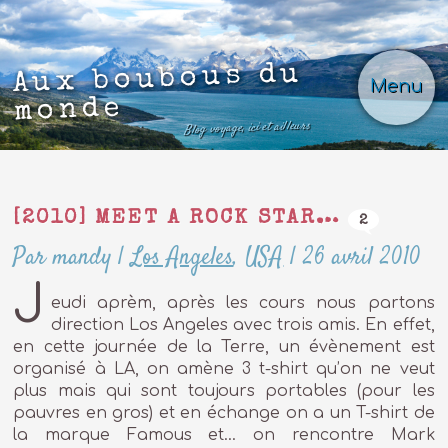
Aux boubous du
Menu
monde
Blog voyage, ici et ailleurs
[2010] MEET A ROCK STAR…
2
Par mandy
|
Los Angeles
,
USA
|
26 avril 2010
J
eudi aprèm, après les cours nous partons
direction Los Angeles avec trois amis. En effet,
en cette journée de la Terre, un évènement est
organisé à LA, on amène 3 t-shirt qu’on ne veut
plus mais qui sont toujours portables (pour les
pauvres en gros) et en échange on a un T-shirt de
la marque Famous et… on rencontre Mark