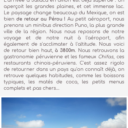
L’arrivée à Juliaca en avion est déjà superbe : on
aperçoit les grandes plaines, et cet immense lac.
Le paysage change beaucoup du Mexique, on est
bien
de retour au Pérou !
Au petit aéroport, nous
prenons un minibus direction Puno, la plus grande
ville de la région. Nous nous reposons de notre
voyage et de notre nuit à l’aéroport, afin
également de s’acclimater à l’altitude. Nous voici
de retour bien haut,
à 3800m
. Nous retrouvons la
gastronomie péruvienne et les fameux
Chifas
, ces
restaurants chinois-péruviens. C’est assez rigolo
de retourner dans un pays qu’on connaît déjà, on
retrouve quelques habitudes, comme les boissons
typiques, les matés de coca, les petits menus
complets et pas chers…