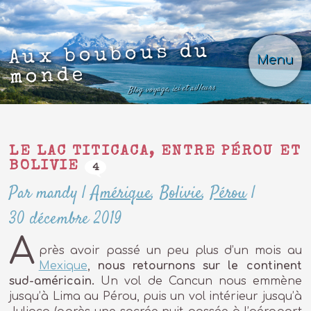
Aux boubous du
Menu
monde
Blog voyage, ici et ailleurs
LE LAC TITICACA, ENTRE PÉROU ET
BOLIVIE
4
Par mandy
|
Amérique
,
Bolivie
,
Pérou
|
30 décembre 2019
A
près avoir passé un peu plus d’un mois au
Mexique
,
nous retournons sur le continent
sud-américain.
Un vol de Cancun nous emmène
jusqu’à Lima au Pérou, puis un vol intérieur jusqu’à