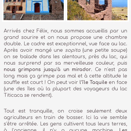
Arrivés chez Félix, nous sommes accueillis par un
grand sourire et on nous propose une chambre
double. Le cadre est exceptionnel, vue face au lac.
Après avoir mangé une
sopita
(une petite soupe)
on se balade dans les alentours, près du lac, qui
nous surprend par sa merveilleuse couleur, puis
nous grimpons jusqu’à un mirador
. Ce n’est pas
long mais ça grimpe pas mal et à cette altitude le
souffle est court ! On peut voir
l’île Taquile
en face
(une des îles où la plupart des voyageurs du lac
Titicaca se rendent).
Tout est tranquille, on croise seulement deux
agriculteurs en train de bosser. Ici la vie semble
s’être arrêtée. Les gens cultivent tous leurs terres,
à l’ancienne, il n’y a aucune machine.
Les