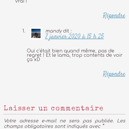
vrai !
Répondre
mandy
dit :
7 janvier 2020 à 15 h 25
Oui c’était bien quand même, pas de
regret ! Et le lama, trop contents de voir
ça xD
Répondre
Laisser un commentaire
Votre adresse e-mail ne sera pas publiée.
Les
*
champs obligatoires sont indiqués avec