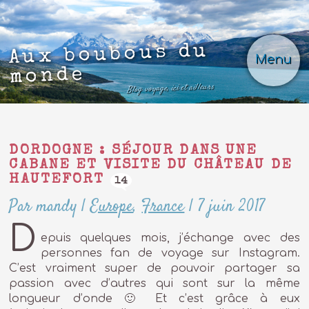
Aux boubous du
Menu
monde
Blog voyage, ici et ailleurs
DORDOGNE : SÉJOUR DANS UNE
CABANE ET VISITE DU CHÂTEAU DE
HAUTEFORT
14
Par mandy
|
Europe
,
France
|
7 juin 2017
D
epuis quelques mois, j’échange avec des
personnes fan de voyage sur Instagram.
C’est vraiment super de pouvoir partager sa
passion avec d’autres qui sont sur la même
longueur d’onde 🙂 Et c’est grâce à eux