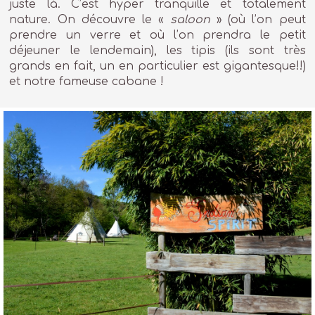
juste là. C’est hyper tranquille et totalement
nature. On découvre le «
saloon
» (où l’on peut
prendre un verre et où l’on prendra le petit
déjeuner le lendemain), les tipis (ils sont très
grands en fait, un en particulier est gigantesque!!)
et notre fameuse cabane !