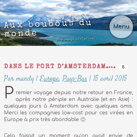
Aux boubous du
Menu
monde
Blog voyage, ici et ailleurs
DANS LE PORT D’AMSTERDAM….
5
Par mandy
|
Europe
,
Pays-Bas
|
15 avril 2015
P
remier voyage depuis notre retour en France,
après notre périple en Australie (et en Asie) :
quelques jours à Amsterdam avec quelques amis.
Merci les compagnies low-cost pour ces virées en
Europe à prix très abordable 🙂
Cela faisait un moment qu’on avait envie de