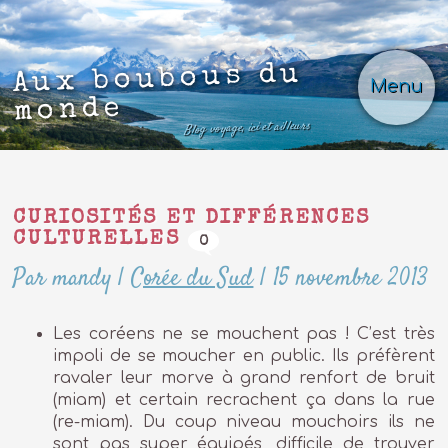
Aux boubous du
Menu
monde
Blog voyage, ici et ailleurs
CURIOSITÉS ET DIFFÉRENCES
CULTURELLES
0
Par mandy
|
Corée du Sud
|
15 novembre 2013
Les coréens ne se mouchent pas ! C’est très
impoli de se moucher en public. Ils préfèrent
ravaler leur morve à grand renfort de bruit
(miam) et certain recrachent ça dans la rue
(re-miam). Du coup niveau mouchoirs ils ne
sont pas super équipés, difficile de trouver