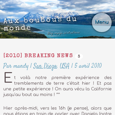
Aux boubous du
Menu
monde
Blog voyage, ici et ailleurs
[2010] BREAKING NEWS
3
Par mandy
|
San Diego
,
USA
|
5 avril 2010
E
t voilà notre première expérience des
tremblements de terre c’était hier ! Et pas
une petite expérience ! On aura vécu la Californie
jusqu’au bout au moins ! ^^
Hier après-midi, vers les 16h (je pense), alors que
nous étions en train de parler avec Daniela (notre