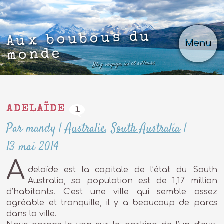
Aux boubous du
Menu
monde
Blog voyage, ici et ailleurs
ADELAÏDE
1
Par mandy
|
Australie
,
South Australia
|
13 mai 2014
A
delaïde est la capitale de l’état du South
Australia, sa population est de 1,17 million
d’habitants. C’est une ville qui semble assez
agréable et tranquille, il y a beaucoup de parcs
dans la ville.