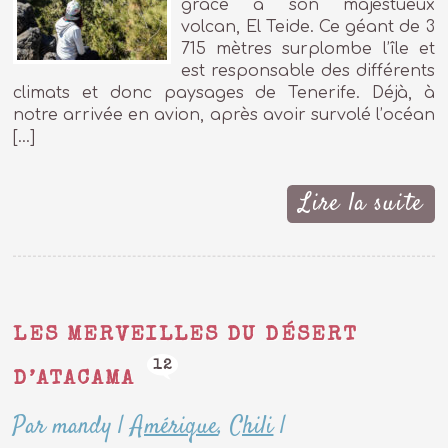
grâce à son majestueux
volcan, El Teide. Ce géant de 3
715 mètres surplombe l’île et
est responsable des différents
climats et donc paysages de Tenerife. Déjà, à
notre arrivée en avion, après avoir survolé l’océan
[…]
Lire la suite
LES MERVEILLES DU DÉSERT
12
D’ATACAMA
Par mandy
|
Amérique
,
Chili
|