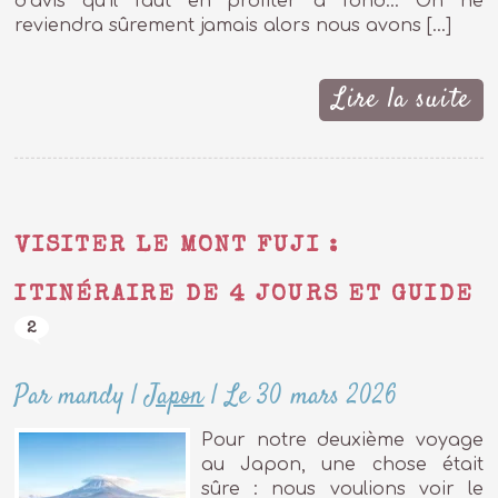
d’avis qu’il faut en profiter à fond… On ne
reviendra sûrement jamais alors nous avons […]
Lire la suite
VISITER LE MONT FUJI :
ITINÉRAIRE DE 4 JOURS ET GUIDE
2
Par mandy
|
Japon
|
Le 30 mars 2026
Pour notre deuxième voyage
au Japon, une chose était
sûre : nous voulions voir le