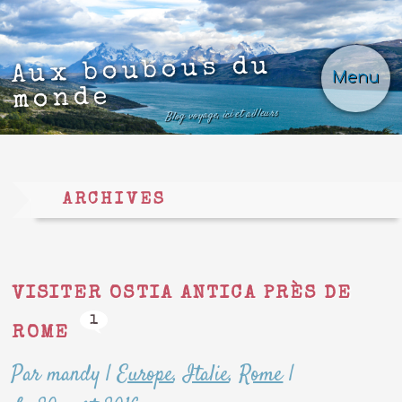
Aux boubous du
Menu
monde
Blog voyage, ici et ailleurs
ARCHIVES
VISITER OSTIA ANTICA PRÈS DE
1
ROME
Par mandy
|
Europe
,
Italie
,
Rome
|