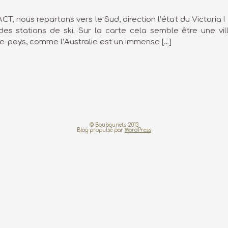
ACT, nous repartons vers le Sud, direction l’état du Victori
s des stations de ski. Sur la carte cela semble être une vi
ère-pays, comme l’Australie est un immense […]
© Boubounets 2013
Blog propulsé par
WordPress