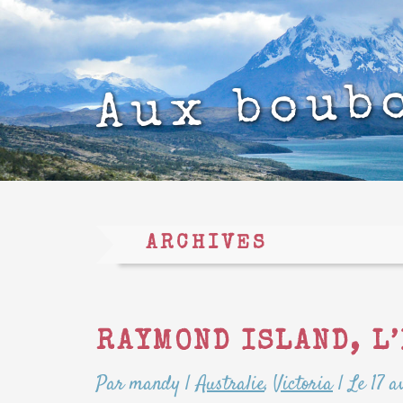
Aux boub
ARCHIVES
RAYMOND ISLAND, L
Par mandy
|
Australie
,
Victoria
|
Le 17 a