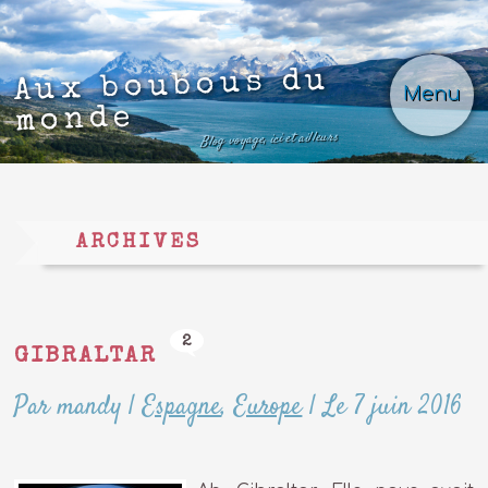
Aux boubous du
Menu
monde
Blog voyage, ici et ailleurs
ARCHIVES
2
GIBRALTAR
Par mandy
|
Espagne
,
Europe
|
Le 7 juin 2016