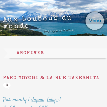
Aux boubous du
Menu
monde
Blog voyage, ici et ailleurs
ARCHIVES
PARC YOYOGI & LA RUE TAKESHITA
0
Par mandy
|
Japon
,
Tokyo
|