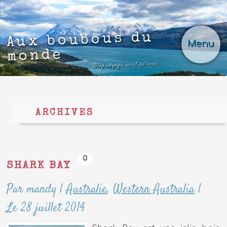
Aux boubous du
Menu
monde
Blog voyage, ici et ailleurs
ARCHIVES
0
SHARK BAY
Par mandy
|
Australie
,
Western Australia
|
Le 28 juillet 2014