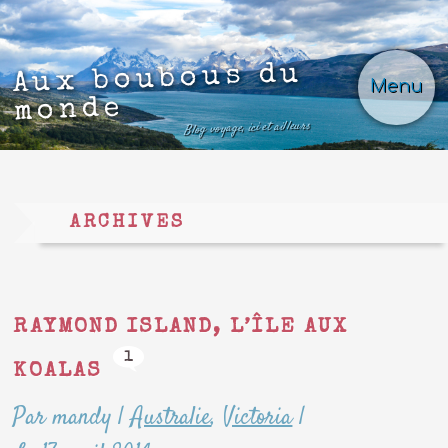
Aux boubous du
Menu
monde
Blog voyage, ici et ailleurs
ARCHIVES
RAYMOND ISLAND, L’ÎLE AUX
1
KOALAS
Par mandy
|
Australie
,
Victoria
|