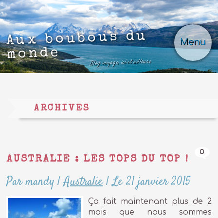
Aux boubous du
Menu
monde
Blog voyage, ici et ailleurs
ARCHIVES
0
AUSTRALIE : LES TOPS DU TOP !
Par mandy
|
Australie
|
Le 21 janvier 2015
Ça fait maintenant plus de 2
mois que nous sommes