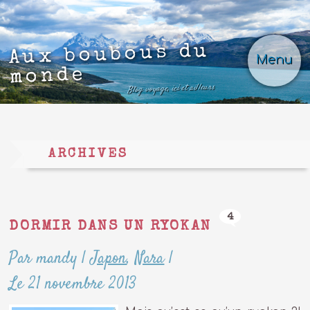
Aux boubous du
Menu
monde
Blog voyage, ici et ailleurs
ARCHIVES
4
DORMIR DANS UN RYOKAN
Par mandy
|
Japon
,
Nara
|
Le 21 novembre 2013