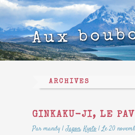
Aux boub
ARCHIVES
GINKAKU-JI, LE PA
Par mandy
|
Japon
,
Kyoto
|
Le 20 novemb