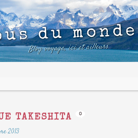
ous du monde
Blog voyage, ici et ailleurs
0
RUE TAKESHITA
re 2013