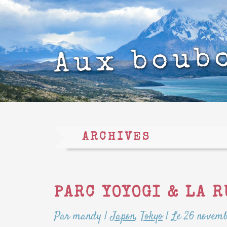
Aux boub
ARCHIVES
PARC YOYOGI & LA 
Par mandy
|
Japon
,
Tokyo
|
Le 26 novemb