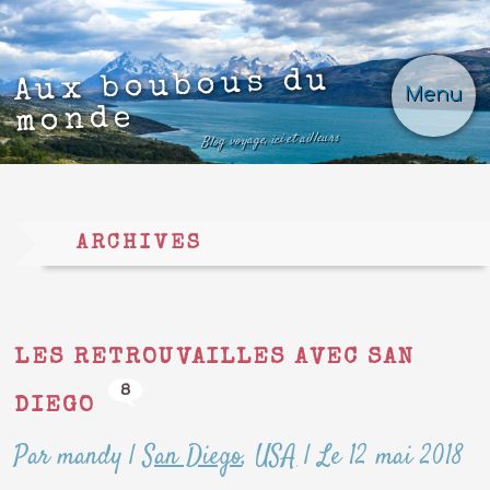
Aux boubous du
Menu
monde
Blog voyage, ici et ailleurs
ARCHIVES
LES RETROUVAILLES AVEC SAN
8
DIEGO
Par mandy
|
San Diego
,
USA
|
Le 12 mai 2018