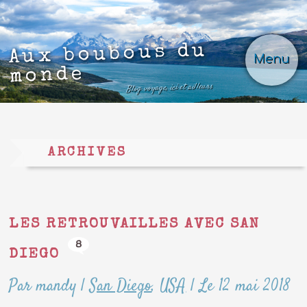
Aux boubous du
Menu
monde
Blog voyage, ici et ailleurs
ARCHIVES
LES RETROUVAILLES AVEC SAN
8
DIEGO
Par mandy
|
San Diego
,
USA
|
Le 12 mai 2018