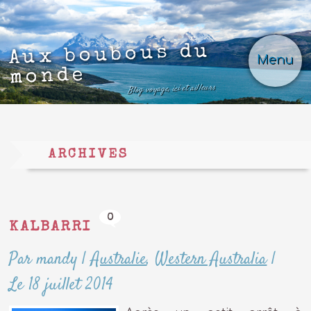
Aux boubous du
Menu
monde
Blog voyage, ici et ailleurs
ARCHIVES
0
KALBARRI
Par mandy
|
Australie
,
Western Australia
|
Le 18 juillet 2014