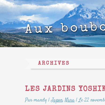
Aux boub
ARCHIVES
LES JARDINS YOSHI
Par mandy
|
Japon
,
Nara
|
Le 22 novemb