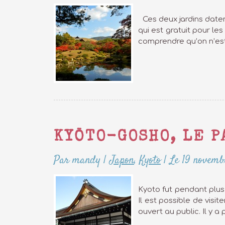
Ces deux jardins datent
qui est gratuit pour le
comprendre qu’on n’est 
KYŌTO-GOSHO, LE P
Par mandy
|
Japon
,
Kyoto
|
Le 19 novemb
Kyoto fut pendant plus 
Il est possible de visit
ouvert au public. Il y a 