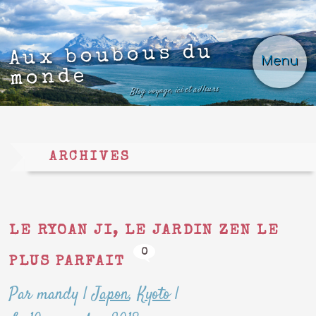
Aux boubous du
Menu
monde
Blog voyage, ici et ailleurs
ARCHIVES
LE RYOAN JI, LE JARDIN ZEN LE
0
PLUS PARFAIT
Par mandy
|
Japon
,
Kyoto
|